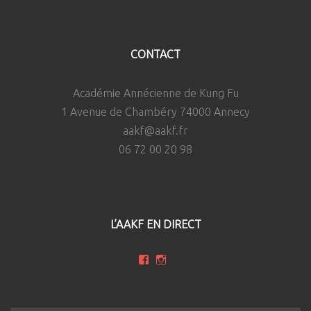
CONTACT
Académie Annécienne de Kung Fu
1 Avenue de Chambéry 74000 Annecy
aakf@aakf.fr
06 72 00 20 98
L’AAKF EN DIRECT
Voir
Voir
le
le
profil
profil
de
de
kungfuannecy
kungfuannecy