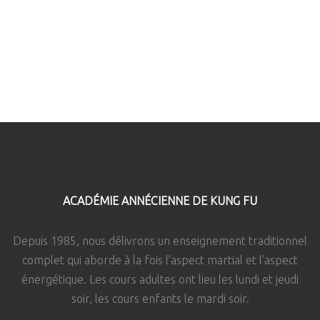
ACADÉMIE ANNÉCIENNE DE KUNG FU
Depuis 1985, nous délivrons un enseignement traditionnel
complet qui aborde à la fois l’aspect martial et l’aspect
énergétique. Les cours adultes ont lieu les lundi et jeudi
soir, les cours enfants le mardi soir.