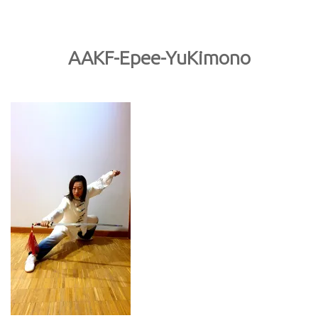
ACCUEIL
ENFANTS
AAKF-Epee-YuKimono
ADULTES
STAGE EN CHINE
L’ACADÉMIE
LA TRADITION
INSCRIPTION
CONTACT
FACEBOOK
INSTAGRAM