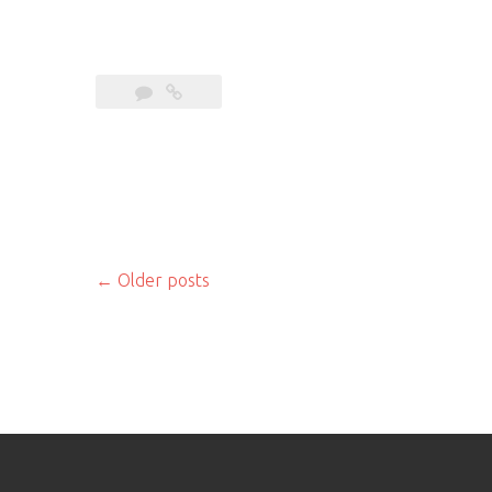
←
Older posts
Posts
navigation